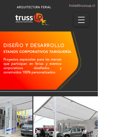
hola@trussup.cl
ARQUITECTURA FERIAL
DISEÑO Y DESARROLLO
STANDS CORPORATIVOS TABIQUERÍA
Proyectos especiales para las marcas
que participan en ferias y eventos
corporativos diseñados y
construidos 100% personalizados.